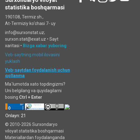
statistika boshqarmasi
190108, Termiz sh.,
At-Termiziy ko‘chasi 7- uy
info@surxonstat.uz;
surxon.stat@exat.uz •
Sayt
xaritasi
•
Bizga xabar yuboring
Veb-saytning mobil ilovasini
yuklash
Veb-saytdan foydalanish uchun
qollanma
Ma`lumotda xato topdingizmi?
Uni belgilang va quyidagilarni
bosing
Ctrl + Enter
Onlayn: 21
© 2010-2026 Surxondaryo
viloyat statistika boshqarmasi
Materiallardan foydalanganda