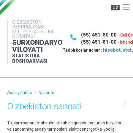
UZ
BOSHQARMA HAQIDA
O‘ZBEKISTON
RESPUBLIKASI
OCHIQ MA'LUMOTLAR
MILLIY STATISTIKA
(55) 451-80-00
-
Call C
QO‘MITASI
NASHRLAR
SURXONDARYO
(55) 451-81-00
-
Ishonch
VILOYATI
hisobot.stat
INTERAKTIV XIZMATLAR
Tadbirkorlar uchun:
STATISTIKA
MATBUOT XIZMATI
BOSHQARMASI
MUROJAATLAR
KONTAKTLAR
Asosiy sahifa
Nashrlar
O‘zbekiston sаnoаti
To‘plаm sаnoаt mаhsuloti ishlаb chiqаrishning turlаri bo‘yichа
vа sаnoаtning аsosiy tаrmoqlаri: elektroenergetikа, yoqilg’i