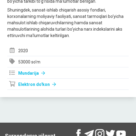
bo‘yichа tаrkibi to‘g’risidа mа’lumotlаr berilgаn.
Shuningdek, sаnoаt-ishlаb chiqаrish аsosiy fondlаri,
korxonаlаrning moliyaviy fаoliyati, sаnoаt tаrmoqlаri bo‘yichа
mаhsulot ishlаb chiqаruvchilаrning hаmdа sаnoаt
mаhsulotlаrining аlohidа turlаri bo‘yichа nаrx indekslаrini аks
ettiruvchi mа’lumotlаr keltirilgаn.
2020
53000 so'm
Mundarija
Elektron do'kon
Surxondaryo viloyat