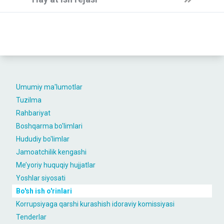
Umumiy ma'lumotlar
Tuzilma
Rahbariyat
Boshqarma bo'limlari
Hududiy bo'limlar
Jamoatchilik kengashi
Me’yoriy huquqiy hujjatlar
Yoshlar siyosati
Bo'sh ish o'rinlari
Korrupsiyaga qarshi kurashish idoraviy komissiyasi
Tenderlar