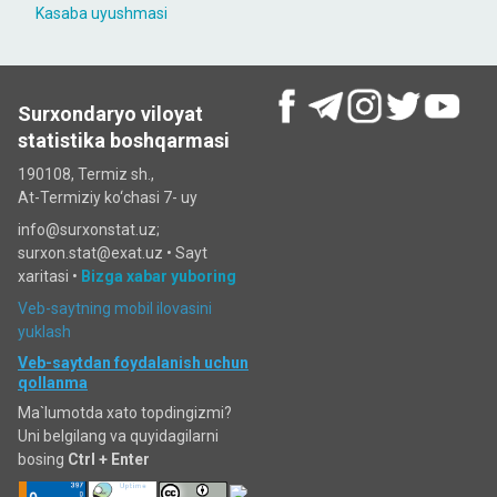
Kasaba uyushmasi
Surxondaryo viloyat
statistika boshqarmasi
190108, Termiz sh.,
At-Termiziy ko‘chasi 7- uy
info@surxonstat.uz;
surxon.stat@exat.uz •
Sayt
xaritasi
•
Bizga xabar yuboring
Veb-saytning mobil ilovasini
yuklash
Veb-saytdan foydalanish uchun
qollanma
Ma`lumotda xato topdingizmi?
Uni belgilang va quyidagilarni
bosing
Ctrl + Enter