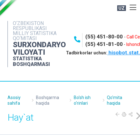
UZ
BOSHQARMA HAQIDA
O‘ZBEKISTON
RESPUBLIKASI
OCHIQ MA'LUMOTLAR
MILLIY STATISTIKA
(55) 451-80-00
-
Call C
QO‘MITASI
NASHRLAR
SURXONDARYO
(55) 451-81-00
-
Ishonch
VILOYATI
hisobot.stat
INTERAKTIV XIZMATLAR
Tadbirkorlar uchun:
STATISTIKA
MATBUOT XIZMATI
BOSHQARMASI
MUROJAATLAR
KONTAKTLAR
Asosiy
Boshqarma
Bo'sh ish
Qo'mita
sahifa
haqida
o'rinlari
haqida
Hay`at