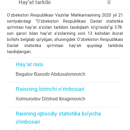
Hay’at tarkibi
O’zbekiston Respublikasi Vazirlar Mahkamasining 2020 yil 21
sentyabrdagi “O’zbekiston Respublikasi Davlat statistika
qo’mitasi hay’at a’zolari tarkibini tasdiqlash to’g’risida”gi 578-
son qarori bilan hay’at a’zolarining soni 13 kishidan iborat
bo’lishi belgilab qo’yilgan, shuningdek O’zbekiston Respublikasi
Davlat statistika qo’mitasi hay’ati quyidagi tarkibda
tasdiqlangan.
Hay’at raisi
Begalov Baxodir Abdusalomovich
Raisning birinchi o’rinbosari
Xolmurodov Dilshod Ibragimovich
Raisning iqtisodiy statistika bo’yicha
o’rinbosari