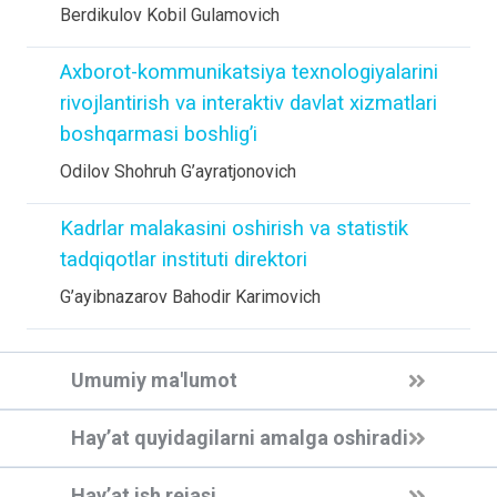
Berdikulov Kobil Gulamovich
Axborot-kommunikatsiya texnologiyalarini
rivojlantirish va interaktiv davlat xizmatlari
boshqarmasi boshlig’i
Odilov Shohruh G’ayratjonovich
Kadrlar malakasini oshirish va statistik
tadqiqotlar instituti direktori
G’ayibnazarov Bahodir Karimovich
Umumiy ma'lumot
Hay’at quyidagilarni amalga oshiradi
Hay’at ish rejasi