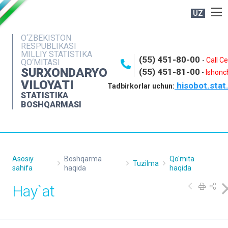
UZ
BOSHQARMA HAQIDA
O‘ZBEKISTON
RESPUBLIKASI
OCHIQ MA'LUMOTLAR
MILLIY STATISTIKA
(55) 451-80-00
-
Call C
QO‘MITASI
NASHRLAR
SURXONDARYO
(55) 451-81-00
-
Ishonch
VILOYATI
hisobot.stat
INTERAKTIV XIZMATLAR
Tadbirkorlar uchun:
STATISTIKA
MATBUOT XIZMATI
BOSHQARMASI
MUROJAATLAR
KONTAKTLAR
Asosiy
Boshqarma
Qo'mita
Tuzilma
sahifa
haqida
haqida
Hay`at