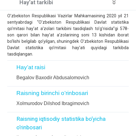
Hay’at tarkibi
O’zbekiston Respublikasi Vazirlar Mahkamasining 2020 yil 21
sentyabrdagi “O’zbekiston Respublikasi Davlat statistika
qo’mitasi hay’at a’zolari tarkibini tasdiqlash to’g’risida”gi 578-
son qarori bilan hay’at a’zolarining soni 13 kishidan iborat
bo’lishi belgilab qo’yilgan, shuningdek O’zbekiston Respublikasi
Davlat statistika qo’mitasi hay’ati quyidagi tarkibda
tasdiqlangan.
Hay’at raisi
Begalov Baxodir Abdusalomovich
Raisning birinchi o’rinbosari
Xolmurodov Dilshod Ibragimovich
Raisning iqtisodiy statistika bo’yicha
o’rinbosari