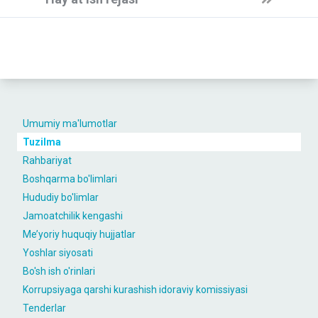
Umumiy ma'lumotlar
Tuzilma
Rahbariyat
Boshqarma bo'limlari
Hududiy bo'limlar
Jamoatchilik kengashi
Me’yoriy huquqiy hujjatlar
Yoshlar siyosati
Bo'sh ish o'rinlari
Korrupsiyaga qarshi kurashish idoraviy komissiyasi
Tenderlar