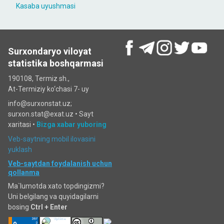
Kasaba uyushmasi
Surxondaryo viloyat
statistika boshqarmasi
190108, Termiz sh.,
At-Termiziy ko‘chasi 7- uy
info@surxonstat.uz;
surxon.stat@exat.uz •
Sayt
xaritasi
•
Bizga xabar yuboring
Veb-saytning mobil ilovasini
yuklash
Veb-saytdan foydalanish uchun
qollanma
Ma`lumotda xato topdingizmi?
Uni belgilang va quyidagilarni
bosing
Ctrl + Enter