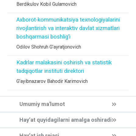
Berdikulov Kobil Gulamovich
Axborot-kommunikatsiya texnologiyalarini
rivojlantirish va interaktiv davlat xizmatlari
boshqarmasi boshlig’i
Odilov Shohruh G’ayratjonovich
Kadrlar malakasini oshirish va statistik
tadqiqotlar instituti direktori
G’ayibnazarov Bahodir Karimovich
Umumiy ma'lumot
Hay’at quyidagilarni amalga oshiradi
Hay’at ish rejasi