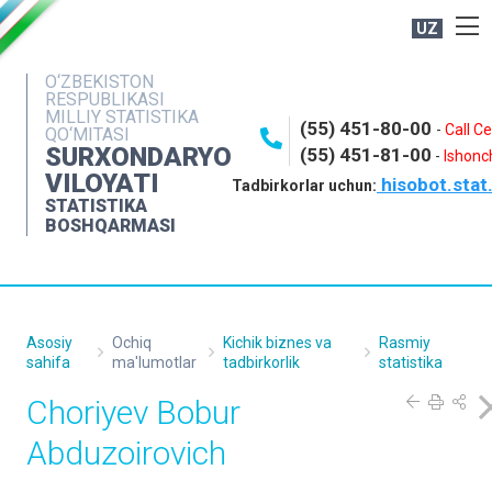
UZ
BOSHQARMA HAQIDA
O‘ZBEKISTON
RESPUBLIKASI
OCHIQ MA'LUMOTLAR
MILLIY STATISTIKA
(55) 451-80-00
-
Call C
QO‘MITASI
NASHRLAR
SURXONDARYO
(55) 451-81-00
-
Ishonch
VILOYATI
hisobot.stat
INTERAKTIV XIZMATLAR
Tadbirkorlar uchun:
STATISTIKA
MATBUOT XIZMATI
BOSHQARMASI
MUROJAATLAR
KONTAKTLAR
Asosiy
Ochiq
Kichik biznes va
Rasmiy
sahifa
ma'lumotlar
tadbirkorlik
statistika
Choriyev Bobur
Abduzoirovich