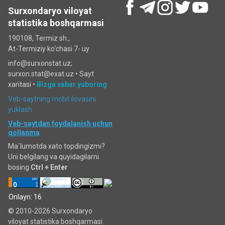
Surxondaryo viloyat
statistika boshqarmasi
190108, Termiz sh.,
At-Termiziy ko‘chasi 7- uy
info@surxonstat.uz;
surxon.stat@exat.uz •
Sayt
xaritasi
•
Bizga xabar yuboring
Veb-saytning mobil ilovasini
yuklash
Veb-saytdan foydalanish uchun
qollanma
Ma`lumotda xato topdingizmi?
Uni belgilang va quyidagilarni
bosing
Ctrl + Enter
Onlayn: 16
© 2010-2026 Surxondaryo
viloyat statistika boshqarmasi