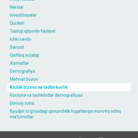
Narxlar
Investitsiyalar
Qurilish
Tashqi iqtisodiy faoliyat
Ichki savdo
Sanoat
Qishloq xo‘jaligi
Xizmatlar
Demografiya
Mehnat bozori
Kichik biznes va tadbirkorlik
Korxona va tashkilotlar demografiyasi
Ijtimoiy soha
Byudjet to‘g‘risidagi qonunchilik hujjatlariga muvofiq ochiq
maʼlumotlar