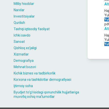
Milliy hisoblar
At
Narxlar
Ha
Yu
Investitsiyalar
Yu
Qurilish
pd
At
Tashqi iqtisodiy faoliyat
Ichki savdo
Ha
Yu
Sanoat
Yu
Qishloq xo‘jaligi
Xizmatlar
Demografiya
Mehnat bozori
Kichik biznes va tadbirkorlik
Korxona va tashkilotlar demografiyasi
Ijtimoiy soha
Byudjet to‘g‘risidagi qonunchilik hujjatlariga
muvofiq ochiq maʼlumotlar