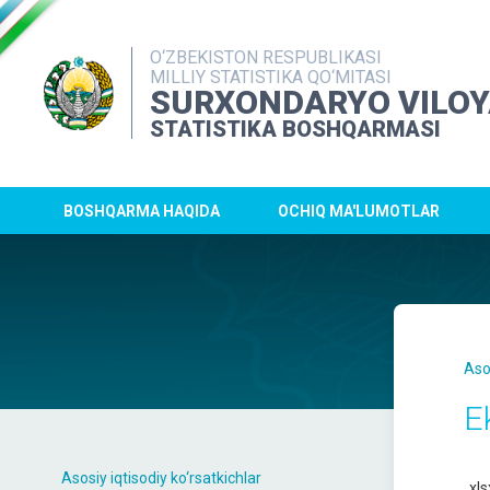
O‘ZBEKISTON RESPUBLIKASI
MILLIY STATISTIKA QO‘MITASI
SURXONDARYO VILOY
STATISTIKA BOSHQARMASI
BOSHQARMA HAQIDA
OCHIQ MA'LUMOTLAR
Aso
E
Asosiy iqtisodiy ko‘rsatkichlar
xls