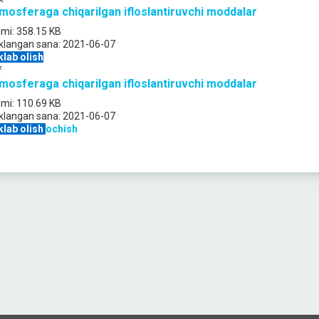
mosferaga chiqarilgan ifloslantiruvchi moddalar
jmi:
358.15 KB
klangan sana:
2021-06-07
klab olish
f
mosferaga chiqarilgan ifloslantiruvchi moddalar
jmi:
110.69 KB
klangan sana:
2021-06-07
klab olish
ochish