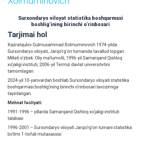
Xolmuminovich
Surxondaryo viloyat statistika boshqarmasi
boshligʼining birinchi oʼrinbosari
Tarjimai hol
Xazratqulov Gulmuxammad Xolmuminovich
1974-yilda
Surxondaryo viloyati, Jarqo‘rg‘on tumanida tavallud topgan.
Millati o‘zbek. Oliy ma’lumotli, 1996-yil Samarqand Qishloq
xo‘jaligi instituti, 2006-yil Termiz davlat universitetini
tamomlagan.
2024-yil 10-yanvardan boshlab Surxondaryo viloyati statistika
boshqarmasi boshlig‘ining birinchi o‘rinbosari lavozimiga
tayinlangan.
Mehnat faoliyati:
1991-1996 – yillarda Samarqand Qishloq xo‘jaligi instituti
talabasi
1996-2001 – Surxondaryo viloyati Jarqo‘rg‘on tumani statistika
bo‘limi 1-toifali mutaxassisi