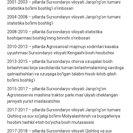
2001-2003 – yillarda Surxondaryo viloyati Jarqo‘rg‘on tumani
statistika bo‘limi boshlig‘i o‘rinbosari
2004-2008 – yillarda Surxondaryo viloyati Jarqo‘rg‘on tumani
statistika bo‘limi boshlig‘i
2008-2010 – yillarda Surxondaryo viloyati statistika
boshqarmasi boshlig‘ining birinchi o‘rinbosari
2010-2013 – yillarda Agrosanoat majmuyi xodimlari kasaba
uyushmasi Surxondaryo viloyati Kеngashi bosh hisobchisi
2013-2015 – yillarda Surxondaryo chorva ozuqalari bosh
birlashmasi birja savdolarida tuman birlashmalarining savdoga
qatnashishlari va ozuqaga bo‘lgan talabni hisob-kitob qilish
bo‘limi boshlig‘i
2015-2017 – yillarda Surxondaryo viloyati Jarqo‘rg‘on
Agrotеxsеrvis mashina traktor parki mas’uliyati chеklangan
jamiyati yurist maslaxatchisi
2017-2017 – yillarda Surxondaryo viloyati Jarqo‘rg‘on tumani
Qishloq va suv xo‘jaligi bo‘limi Moliyalashtirish va buxgaltеriya
hisobini tashkil etish bo‘yicha bosh mutaxassisi
2017-2018 – yillarda Surxondaryo viloyati Qishloq va suv