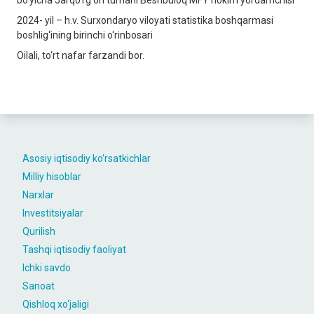
bo‘yicha Jarqo‘rg‘on tumani Beshbuloq MFY hokim yordamchisi
2024- yil – h.v. Surxondaryo viloyati statistika boshqarmasi
boshlig‘ining birinchi o‘rinbosari
Oilali, to‘rt nafar farzandi bor.
Asosiy iqtisodiy ko‘rsatkichlar
Milliy hisoblar
Narxlar
Investitsiyalar
Qurilish
Tashqi iqtisodiy faoliyat
Ichki savdo
Sanoat
Qishloq xo‘jaligi