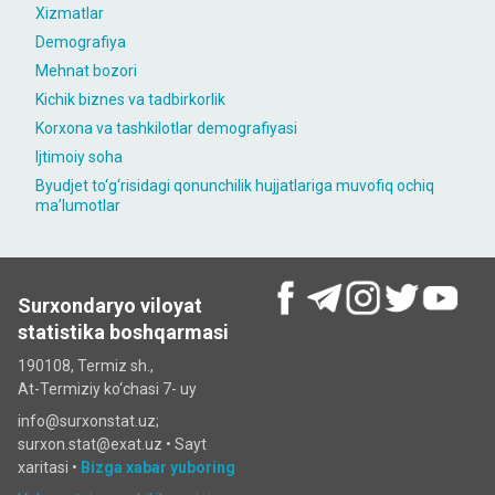
Xizmatlar
Demografiya
Mehnat bozori
Kichik biznes va tadbirkorlik
Korxona va tashkilotlar demografiyasi
Ijtimoiy soha
Byudjet to‘g‘risidagi qonunchilik hujjatlariga muvofiq ochiq
maʼlumotlar
Surxondaryo viloyat
statistika boshqarmasi
190108, Termiz sh.,
At-Termiziy ko‘chasi 7- uy
info@surxonstat.uz;
surxon.stat@exat.uz •
Sayt
xaritasi
•
Bizga xabar yuboring