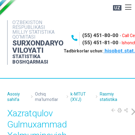
UZ
BOSHQARMA HAQIDA
O‘ZBEKISTON
RESPUBLIKASI
OCHIQ MA'LUMOTLAR
MILLIY STATISTIKA
(55) 451-80-00
-
Call C
QO‘MITASI
NASHRLAR
SURXONDARYO
(55) 451-81-00
-
Ishonch
VILOYATI
hisobot.stat
INTERAKTIV XIZMATLAR
Tadbirkorlar uchun:
STATISTIKA
MATBUOT XIZMATI
BOSHQARMASI
MUROJAATLAR
KONTAKTLAR
Asosiy
Ochiq
k-MTUT
Rasmiy
sahifa
ma'lumotlar
(XVJ)
statistika
Xazratqulov
Gulmuxammad