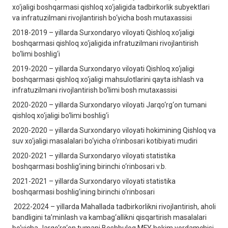
xo‘jaligi boshqarmasi qishloq xo‘jaligida tadbirkorlik subyеktlari
va infratuzilmani rivojlantirish bo‘yicha bosh mutaxassisi
2018-2019 – yillarda Surxondaryo viloyati Qishloq xo‘jaligi
boshqarmasi qishloq xo‘jaligida infratuzilmani rivojlantirish
bo‘limi boshlig‘i
2019-2020 – yillarda Surxondaryo viloyati Qishloq xo‘jaligi
boshqarmasi qishloq xo‘jaligi mahsulotlarini qayta ishlash va
infratuzilmani rivojlantirish bo‘limi bosh mutaxassisi
2020-2020 – yillarda Surxondaryo viloyati Jarqo‘rg‘on tumani
qishloq xo‘jaligi bo‘limi boshlig‘i
2020-2020 – yillarda Surxondaryo viloyati hokimining Qishloq va
suv xo‘jaligi masalalari bo‘yicha o‘rinbosari kotibiyati mudiri
2020-2021 – yillarda Surxondaryo viloyati statistika
boshqarmasi boshlig‘ining birinchi o‘rinbosari v.b.
2021-2021 – yillarda Surxondaryo viloyati statistika
boshqarmasi boshlig‘ining birinchi o‘rinbosari
2022-2024 – yillarda Mahallada tadbirkorlikni rivojlantirish, aholi
bandligini ta’minlash va kambag‘allikni qisqartirish masalalari