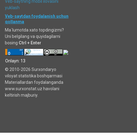
Veb-saytning mobil ilovasini
yuklash
Veb-saytdan foydalanish uchun
qollanma
Ma`lumotda xato topdingizmi?
Uni belgilang va quyidagilarni
bosing
Ctrl + Enter
Onlayn: 13
© 2010-2026 Surxondaryo
viloyat statistika boshqarmasi
Materiallardan foydalanganda
www.surxonstat.uz havolani
keltirish majburiy.