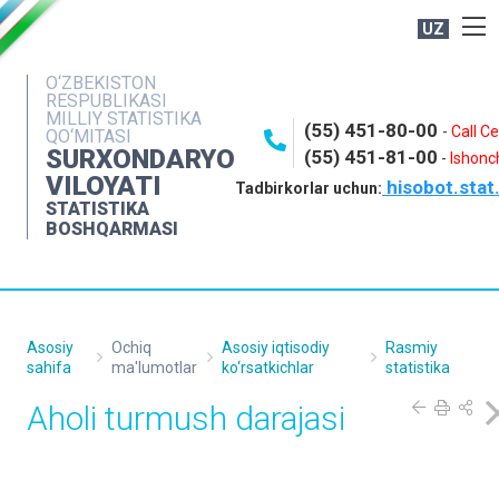
UZ
BOSHQARMA HAQIDA
O‘ZBEKISTON
RESPUBLIKASI
OCHIQ MA'LUMOTLAR
MILLIY STATISTIKA
(55) 451-80-00
-
Call C
QO‘MITASI
NASHRLAR
SURXONDARYO
(55) 451-81-00
-
Ishonch
VILOYATI
hisobot.stat
INTERAKTIV XIZMATLAR
Tadbirkorlar uchun:
STATISTIKA
MATBUOT XIZMATI
BOSHQARMASI
MUROJAATLAR
KONTAKTLAR
Asosiy
Ochiq
Asosiy iqtisodiy
Rasmiy
sahifa
ma'lumotlar
ko‘rsatkichlar
statistika
Aholi turmush darajasi