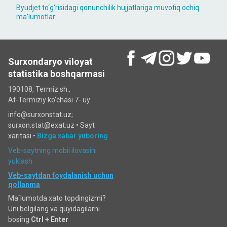
Byudjet to‘g‘risidagi qonunchilik hujjatlariga muvofiq ochiq
maʼlumotlar
Surxondaryo viloyat
statistika boshqarmasi
190108, Termiz sh.,
At-Termiziy ko‘chasi 7- uy
info@surxonstat.uz;
surxon.stat@exat.uz •
Sayt
xaritasi
•
Bizga xabar yuboring
Veb-saytning mobil ilovasini
yuklash
Veb-saytdan foydalanish uchun
qollanma
Ma`lumotda xato topdingizmi?
Uni belgilang va quyidagilarni
bosing
Ctrl + Enter