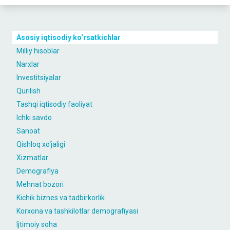
Asosiy iqtisodiy ko‘rsatkichlar
Milliy hisoblar
Narxlar
Investitsiyalar
Qurilish
Tashqi iqtisodiy faoliyat
Ichki savdo
Sanoat
Qishloq xo‘jaligi
Xizmatlar
Demografiya
Mehnat bozori
Kichik biznes va tadbirkorlik
Korxona va tashkilotlar demografiyasi
Ijtimoiy soha