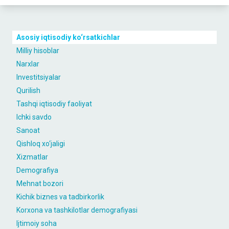
Asosiy iqtisodiy ko‘rsatkichlar
Milliy hisoblar
Narxlar
Investitsiyalar
Qurilish
Tashqi iqtisodiy faoliyat
Ichki savdo
Sanoat
Qishloq xo‘jaligi
Xizmatlar
Demografiya
Mehnat bozori
Kichik biznes va tadbirkorlik
Korxona va tashkilotlar demografiyasi
Ijtimoiy soha