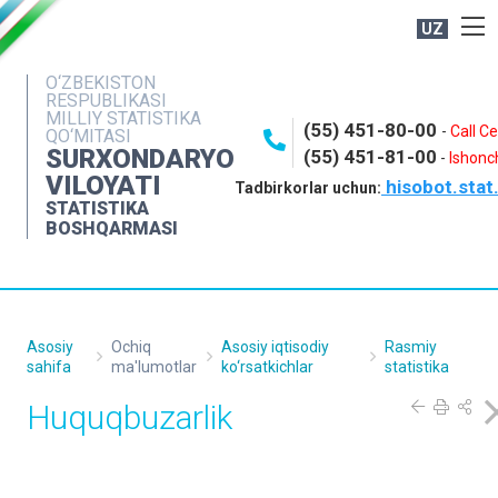
UZ
BOSHQARMA HAQIDA
O‘ZBEKISTON
RESPUBLIKASI
OCHIQ MA'LUMOTLAR
MILLIY STATISTIKA
(55) 451-80-00
-
Call C
QO‘MITASI
NASHRLAR
SURXONDARYO
(55) 451-81-00
-
Ishonch
VILOYATI
hisobot.stat
INTERAKTIV XIZMATLAR
Tadbirkorlar uchun:
STATISTIKA
MATBUOT XIZMATI
BOSHQARMASI
MUROJAATLAR
KONTAKTLAR
Asosiy
Ochiq
Asosiy iqtisodiy
Rasmiy
sahifa
ma'lumotlar
ko‘rsatkichlar
statistika
Huquqbuzarlik