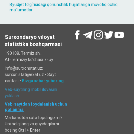
Byudjet to‘g‘risidagi qonunchilik hujjatlariga muvofiq ochiq
maʼlumotlar
Surxondaryo viloyat
statistika boshqarmasi
190108, Termiz sh.,
At-Termiziy ko‘chasi 7- uy
info@surxonstat.uz;
surxon.stat@exat.uz •
Sayt
xaritasi
•
Bizga xabar yuboring
Veb-saytning mobil ilovasini
yuklash
Veb-saytdan foydalanish uchun
qollanma
Ma`lumotda xato topdingizmi?
Uni belgilang va quyidagilarni
bosing
Ctrl + Enter