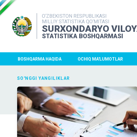
O‘ZBEKISTON RESPUBLIKASI
MILLIY STATISTIKA QO‘MITASI
SURXONDARYO VILOY
STATISTIKA BOSHQARMASI
BOSHQARMA HAQIDA
OCHIQ MA'LUMOTLAR
SO'NGGI YANGILIKLAR