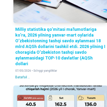
Milliy statistika qo‘mitasi ma'lumotlariga
ko‘ra, 2026 yilning yanvar-mart oylarida
O‘zbekistonning tashqi savdo aylanmasi 18
mlrd AQSh dollarini tashkil etdi. 2026 yilning I
choragida O‘zbekiston tashqi savdo
aylanmasidagi TOP-10 davlatlar (AQSh
dollari
07/05/2026 •
So'nggi yangiliklar
Batafsil ...