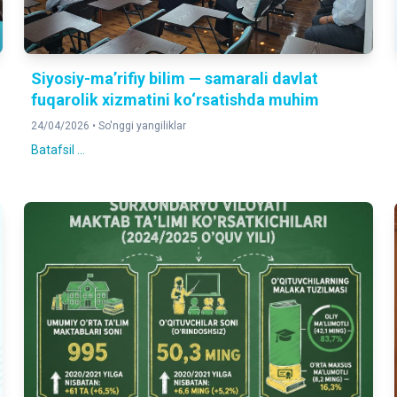
Siyosiy-ma’rifiy bilim — samarali davlat
fuqarolik xizmatini ko‘rsatishda muhim
24/04/2026 •
So'nggi yangiliklar
Batafsil ...