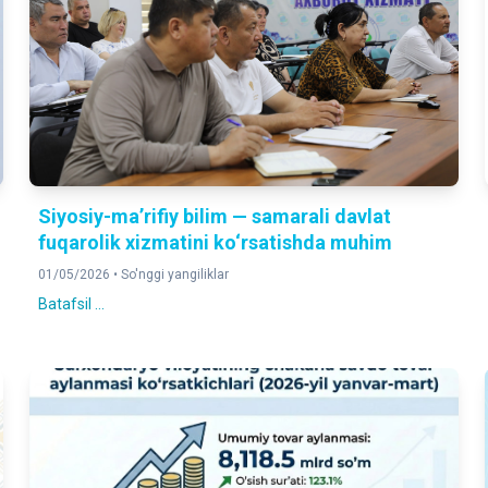
Siyosiy-ma’rifiy bilim — samarali davlat
fuqarolik xizmatini ko‘rsatishda muhim
01/05/2026 •
So'nggi yangiliklar
Batafsil ...