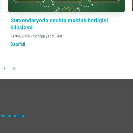
Surxondaryoda nechta maktab borligini
bilasizmi
21/04/2026 •
So'nggi yangiliklar
Batafsil ...
abar yuboring