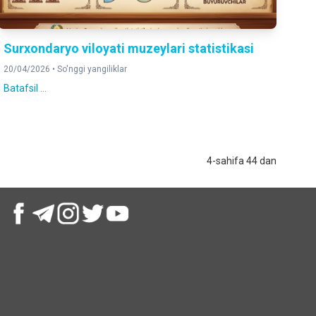
Surxondaryo viloyati muzeylari statistikasi
20/04/2026 •
So'nggi yangiliklar
Batafsil ...
4-sahifa 44 dan