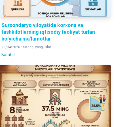
Surxondaryo viloyatida korxona va
tashkilotlarning iqtisodiy faoliyat turlari
boʻyicha maʼlumotlar
23/04/2026 •
So'nggi yangiliklar
Batafsil ...