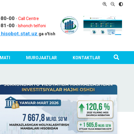
1-80-00
-
Call Centre
-81-00
-
Ishonch telfoni
hisobot.stat.uz
ga o'tish
MATI
MUROJAATLAR
KONTAKTLAR