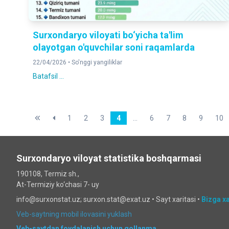
Surxondaryo viloyati bo‘yicha ta'lim
olayotgan o'quvchilar soni raqamlarda
22/04/2026 •
So'nggi yangiliklar
Batafsil ...
1
2
3
4
...
6
7
8
9
10
Surxondaryo viloyat statistika boshqarmasi
190108, Termiz sh.,
At-Termiziy ko‘chasi 7- uy
info@surxonstat.uz; surxon.stat@exat.uz •
Sayt xaritasi
•
Bizga x
Veb-saytning mobil ilovasini yuklash
Veb-saytdan foydalanish uchun qollanma