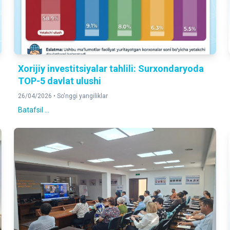
Xorijiy investitsiyalar tahlili: Surxondaryoda
TOP-5 davlat ulushi
26/04/2026 •
So'nggi yangiliklar
Batafsil ...